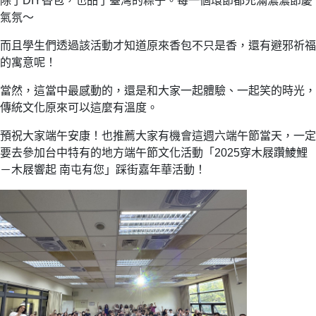
除了DIY香包，也品了臺灣的粽子。每一個環節都充滿濃濃節慶
氣氛～
而且學生們透過該活動才知道原來香包不只是香，還有避邪祈福
的寓意呢！
當然，這當中最感動的，還是和大家一起體驗、一起笑的時光，
傳統文化原來可以這麼有溫度。
預祝大家端午安康！也推薦大家有機會這週六端午節當天，一定
要去參加台中特有的地方端午節文化活動「2025穿木屐躦鯪鯉
－木屐響起 南屯有您」踩街嘉年華活動！