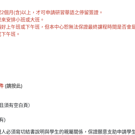
2個月(含)以上，才可申請研習華語之停留簽證。
果來安排小班或大班。
偏好上午班或下午班，但本中心恕無法保證最終課程時間是否會
成下午班。
件
(請按此)
且須有空白頁）
有)
親人必須寫切結書說明與學生的親屬關係，保證願意支助申請學