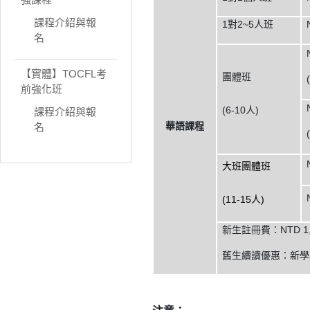
課程介紹與報
1對2~5人班
名
【實體】TOCFL考
團體班
前強化班
(6-10人)
課程介紹與報
華語課程
名
大班團體班
(11-15人)
新生註冊費：NTD 
舊生續讀優惠：新學期