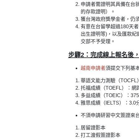
申請者需證明其具備在台就
的存款證明）。
獲台灣政府獎學金者，仍須
有意在台留學超過180天
出生證明等)，以及匯款
交部不予受理。
步驟2：完成線上報名後，請寄
越南申請者
須提交下列基
華語文能力測驗（TOCF
托福成績（TOEFL）：網
多益成績（TOEIC）：37
雅思成績（IELTS）：3.
不須申請研習中文簽證來台
居留證影本
打工渡假簽證影本