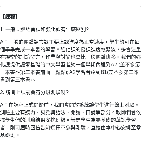
【課程】
1. 一般團體語言課和強化課有什麼區別?
A：一般的團體語言課主要上課進度為正常速度，學生約可在每
個學季完成一本書的學習。強化課的授課進度較緊湊，多會注重
在課堂的討論發言，作業與討論也會比一般團體班多。我們的強
化課提供讓零基礎的中文學習者於一個學期內達到A2 (差不多第
一本書～第二本書前面一點點); A2學習者達到B1(差不多第二本
書到第三本書)。
2. 請問上課前會有分班測驗嗎?
A：在課程正式開始前，我們會開放系統讓學生進行線上測驗。
測驗主要有聽力、詞彙與語法、閱讀、口說等部分。教師們會依
據學生們的測驗結果安排班級。若是學生為零基礎的華語學習
者，則可屆時回信告知選擇不參與測驗，直接由本中心安排至零
基礎班。