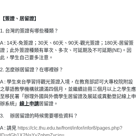
【簽證、居留證】
1. 台灣的簽證有哪些種類？
A : 14天-免簽證；30天、60天、90天-觀光簽證；180天-居留簽
證；此外簽證種類有單次、多次、可延期及不可延期(NE)。因
此，學生自己要多注意。
2. 怎麼辦居留證？在哪裡辦？
A : 學生來台學習持觀光簽證入境，
在教育部認可大專校院附設
之華語教學機構就讀滿四個月，並繼續註冊三個月以上之學生應
至移民署「辦理外國與外僑學生居留證及展延或異動登記線上申
辦系統」
線上申請
居留證。
3. 辦居留證的時候需要哪些資料？
A : 請見
https://clc.thu.edu.tw/front/infor/infor8/pages.php?
ID=dGh1X2NsYyZpbmZvcjg=